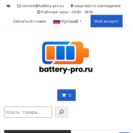
Skip
service@battery-pro.ru
наше место нахождения
to
Рабочие часы --10:00 - 18:00
content
Русский
Связаться с нами
Мой аккаунт
▼
0
Поис