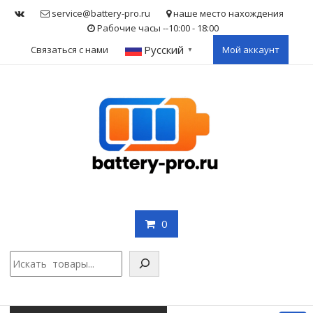
Skip
service@battery-pro.ru
наше место нахождения
to
Рабочие часы --10:00 - 18:00
content
Русский
Связаться с нами
Мой аккаунт
▼
0
Поис