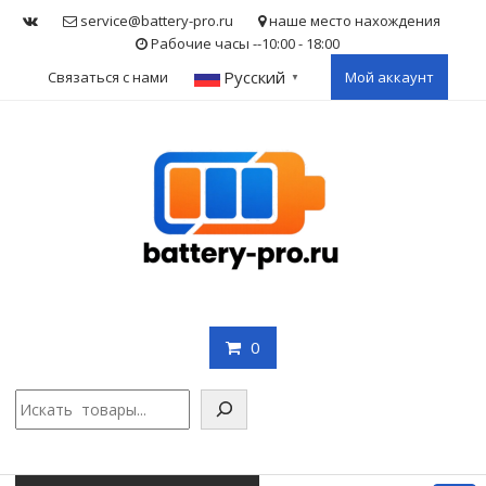
Skip
service@battery-pro.ru
наше место нахождения
to
Рабочие часы --10:00 - 18:00
content
Русский
Связаться с нами
Мой аккаунт
▼
0
Поис