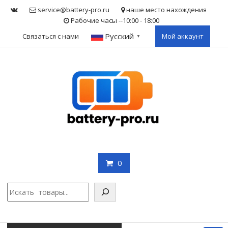
Skip
service@battery-pro.ru
наше место нахождения
to
Рабочие часы --10:00 - 18:00
content
Русский
Связаться с нами
Мой аккаунт
▼
0
Поис