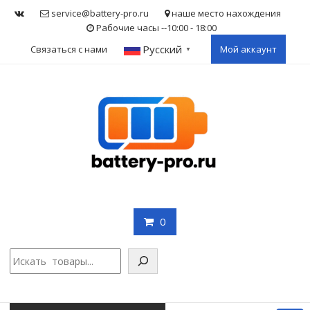
Skip
service@battery-pro.ru
наше место нахождения
to
Рабочие часы --10:00 - 18:00
content
Русский
Связаться с нами
Мой аккаунт
▼
0
Поис