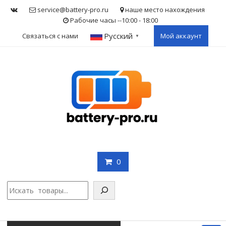
Skip
service@battery-pro.ru
наше место нахождения
to
Рабочие часы --10:00 - 18:00
content
Русский
Связаться с нами
Мой аккаунт
▼
0
Поис