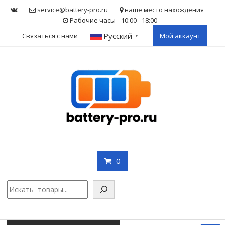
Skip
service@battery-pro.ru
наше место нахождения
to
Рабочие часы --10:00 - 18:00
content
Русский
Связаться с нами
Мой аккаунт
▼
0
Поис