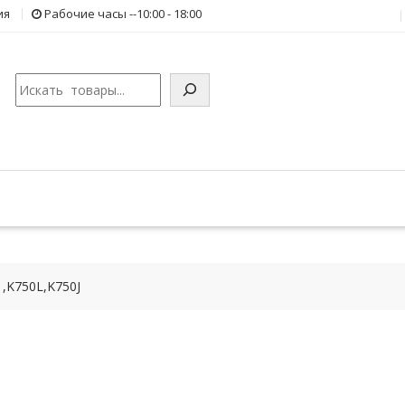
ия
Рабочие часы --10:00 - 18:00
Поиск
,K750L,K750J