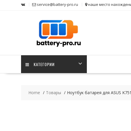
Skip
service@battery-pro.ru
наше место нахожден
to
content
КАТЕГОРИИ
Home
Товары
Ноутбук батарея для ASUS K751