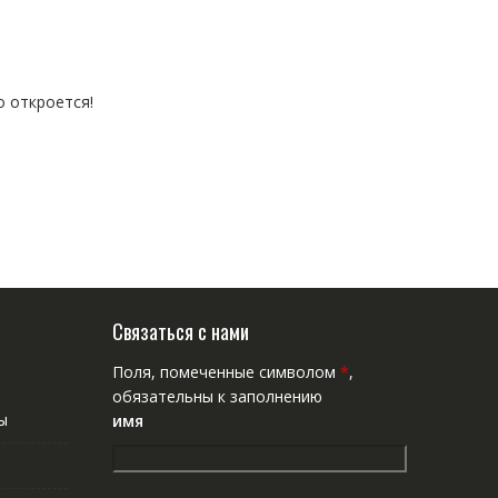
о откроется!
Связаться с нами
Поля, помеченные символом
*
,
обязательны к заполнению
ы
имя