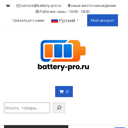
Skip
service@battery-pro.ru
наше место нахождения
to
Рабочие часы --10:00 - 18:00
content
Русский
Связаться с нами
Мой аккаунт
▼
0
Поис