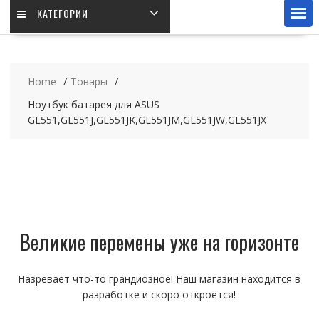
КАТЕГОРИИ
Home
Товары
Ноутбук батарея для ASUS
GL551,GL551J,GL551JK,GL551JM,GL551JW,GL551JX
Великие перемены уже на горизонте
Назревает что-то грандиозное! Наш магазин находится в
разработке и скоро откроется!