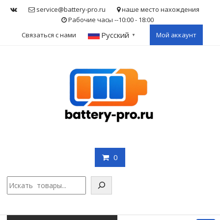
Skip
service@battery-pro.ru
наше место нахождения
to
Рабочие часы --10:00 - 18:00
content
Русский
Связаться с нами
Мой аккаунт
▼
0
Поис