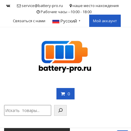
Skip
service@battery-pro.ru
наше место нахождения
to
Рабочие часы --10:00 - 18:00
content
Русский
Связаться с нами
Мой аккаунт
▼
0
Поис