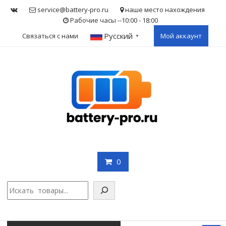
Skip
service@battery-pro.ru
наше место нахождения
to
Рабочие часы --10:00 - 18:00
content
Русский
Связаться с нами
Мой аккаунт
▼
0
Поис