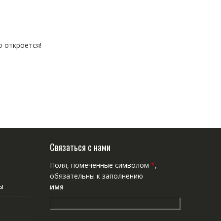
о откроется!
Связаться с нами
Поля, помеченные символом
*
,
обязательны к заполнению
ы
имя