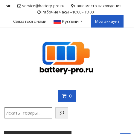
Skip
service@battery-pro.ru
наше место нахождения
to
Рабочие часы --10:00 - 18:00
content
Русский
Связаться с нами
Мой аккаунт
▼
0
Поис