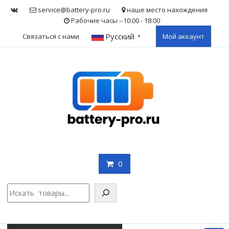
Skip
service@battery-pro.ru
наше место нахождения
to
Рабочие часы --10:00 - 18:00
content
Русский
Связаться с нами
Мой аккаунт
▼
0
Поис