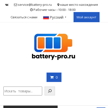
Skip
service@battery-pro.ru
наше место нахождения
to
Рабочие часы --10:00 - 18:00
content
Русский
Связаться с нами
Мой аккаунт
▼
0
Поис