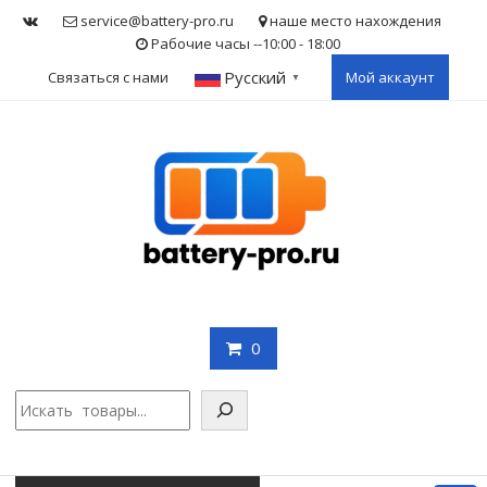
Skip
service@battery-pro.ru
наше место нахождения
to
Рабочие часы --10:00 - 18:00
content
Русский
Связаться с нами
Мой аккаунт
▼
0
Поис