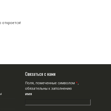
о откроется!
Связаться с нами
Поля, помеченные символом
*
,
обязательны к заполнению
ы
имя