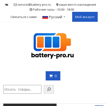
Skip
service@battery-pro.ru
наше место нахождения
to
Рабочие часы --10:00 - 18:00
content
Русский
Связаться с нами
Мой аккаунт
▼
0
Поис