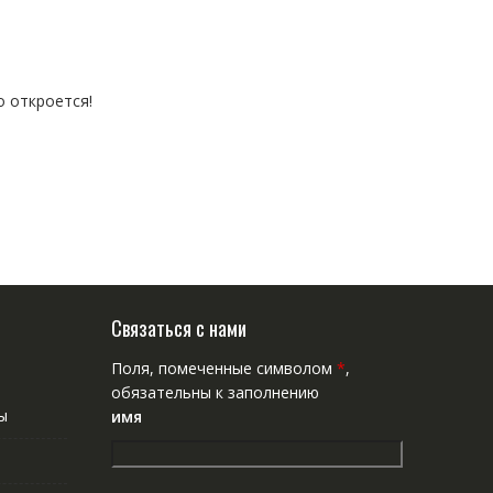
о откроется!
Связаться с нами
Поля, помеченные символом
*
,
обязательны к заполнению
ы
имя