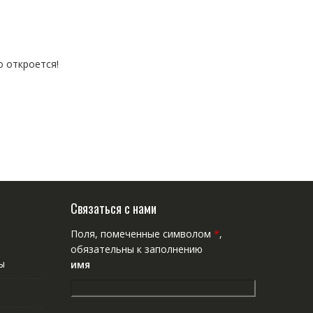
о откроется!
Связаться с нами
Поля, помеченные символом
*
,
обязательны к заполнению
ы
имя