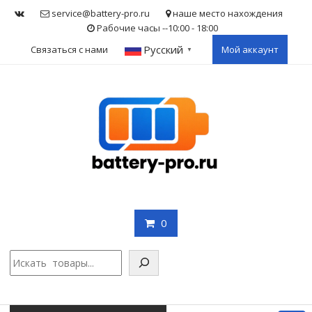
Skip
service@battery-pro.ru
наше место нахождения
to
Рабочие часы --10:00 - 18:00
content
Русский
Связаться с нами
Мой аккаунт
▼
0
Поис