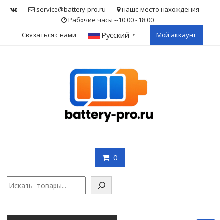
Skip
service@battery-pro.ru
наше место нахождения
to
Рабочие часы --10:00 - 18:00
content
Русский
Связаться с нами
Мой аккаунт
▼
0
Поис