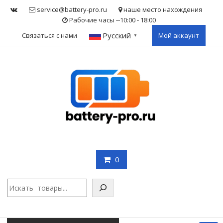
Skip
service@battery-pro.ru
наше место нахождения
to
Рабочие часы --10:00 - 18:00
content
Русский
Связаться с нами
Мой аккаунт
▼
0
Поис