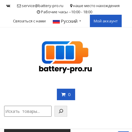
Skip
service@battery-pro.ru
наше место нахождения
to
Рабочие часы --10:00 - 18:00
content
Русский
Связаться с нами
Мой аккаунт
▼
0
Поис