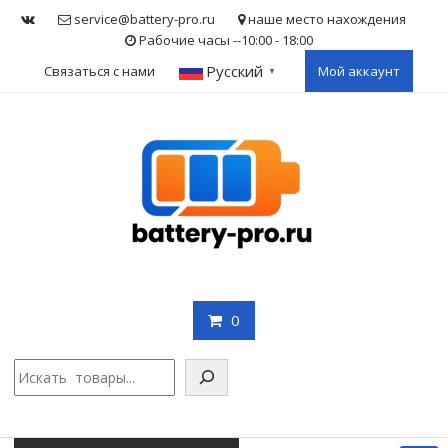
Skip
service@battery-pro.ru
наше место нахождения
to
Рабочие часы --10:00 - 18:00
content
Русский
Связаться с нами
Мой аккаунт
▼
0
Поис