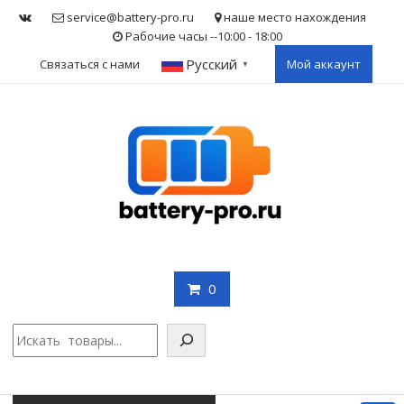
Skip
service@battery-pro.ru
наше место нахождения
to
Рабочие часы --10:00 - 18:00
content
Русский
Связаться с нами
Мой аккаунт
▼
0
Поис