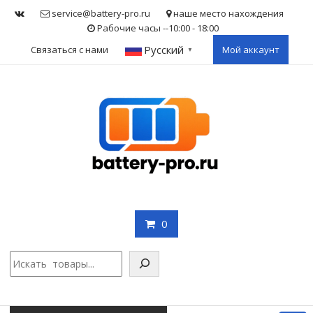
Skip
service@battery-pro.ru
наше место нахождения
to
Рабочие часы --10:00 - 18:00
content
Русский
Связаться с нами
Мой аккаунт
▼
0
Поис