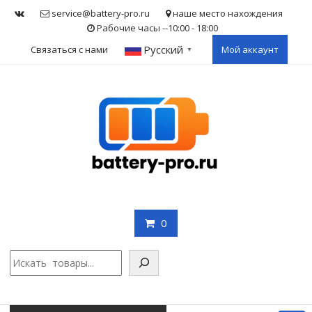
Skip
service@battery-pro.ru
наше место нахождения
to
Рабочие часы --10:00 - 18:00
content
Русский
Связаться с нами
Мой аккаунт
▼
0
Поис