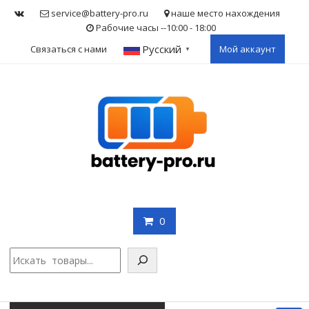
Skip
service@battery-pro.ru
наше место нахождения
to
Рабочие часы --10:00 - 18:00
content
Русский
Связаться с нами
Мой аккаунт
▼
0
Поис