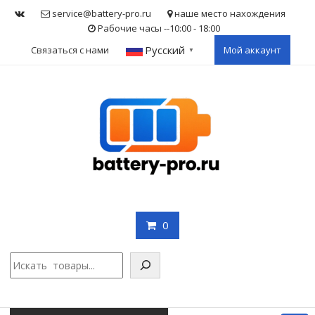
Skip
service@battery-pro.ru
наше место нахождения
to
Рабочие часы --10:00 - 18:00
content
Русский
Связаться с нами
Мой аккаунт
▼
0
Поис