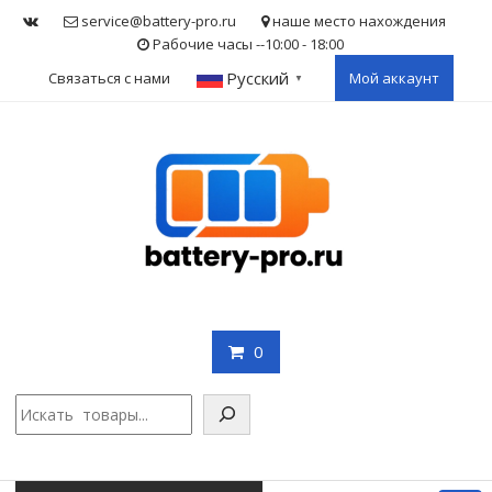
Skip
service@battery-pro.ru
наше место нахождения
to
Рабочие часы --10:00 - 18:00
content
Русский
Связаться с нами
Мой аккаунт
▼
0
Поис