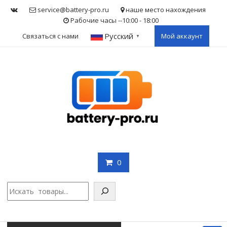
Skip
service@battery-pro.ru
наше место нахождения
to
Рабочие часы --10:00 - 18:00
content
Русский
Связаться с нами
Мой аккаунт
▼
0
Поис