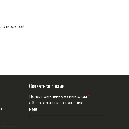
о откроется!
Связаться с нами
Поля, помеченные символом
*
,
обязательны к заполнению
ы
имя