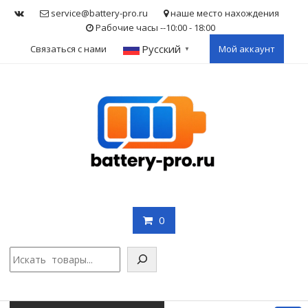
Skip
service@battery-pro.ru
наше место нахождения
to
Рабочие часы --10:00 - 18:00
content
Русский
Связаться с нами
Мой аккаунт
▼
0
Поис