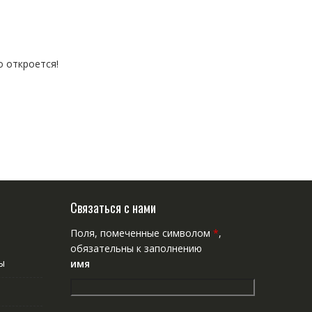
о откроется!
Связаться с нами
Поля, помеченные символом
*
,
обязательны к заполнению
ы
имя