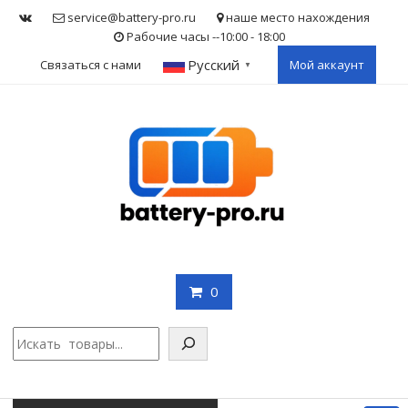
Skip
service@battery-pro.ru
наше место нахождения
to
Рабочие часы --10:00 - 18:00
content
Русский
Связаться с нами
Мой аккаунт
▼
0
Поис