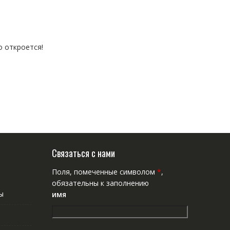
о откроется!
Связаться с нами
Поля, помеченные символом
*
,
обязательны к заполнению
ы
имя