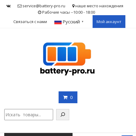
Skip
service@battery-pro.ru
наше место нахождения
to
Рабочие часы --10:00 - 18:00
content
Русский
Связаться с нами
Мой аккаунт
▼
0
Поис