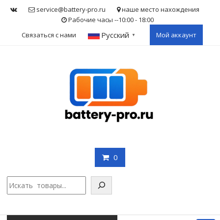
Skip
service@battery-pro.ru
наше место нахождения
to
Рабочие часы --10:00 - 18:00
content
Русский
Связаться с нами
Мой аккаунт
▼
0
Поис