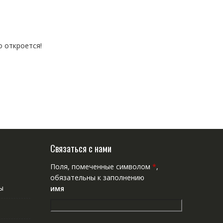
о откроется!
Связаться с нами
Поля, помеченные символом
*
,
обязательны к заполнению
ы
имя