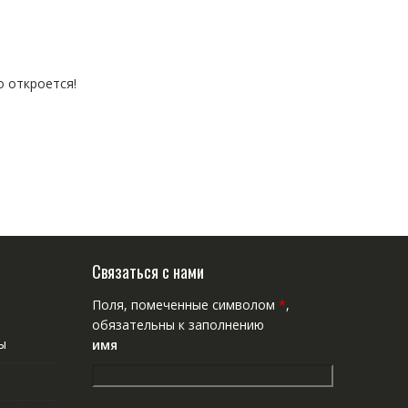
о откроется!
Связаться с нами
Поля, помеченные символом
*
,
обязательны к заполнению
ы
имя