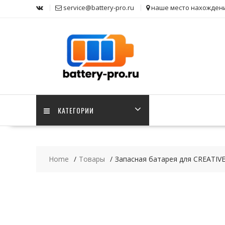
Skip
service@battery-pro.ru
наше место нахожден
to
content
КАТЕГОРИИ
Home
Товары
Запасная батарея для CREATIVE