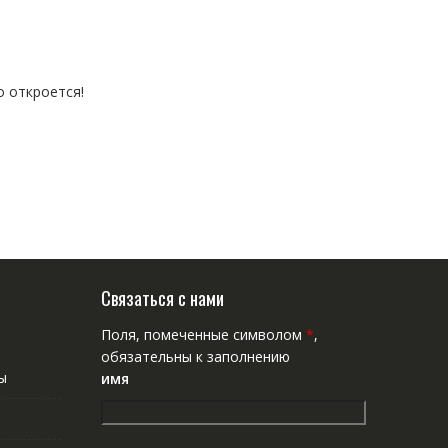
о откроется!
Связаться с нами
Поля, помеченные символом
*
,
обязательны к заполнению
ы
имя