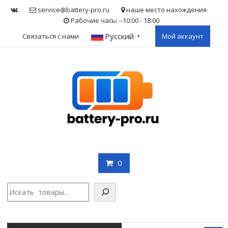
Skip
service@battery-pro.ru
наше место нахождения
to
Рабочие часы --10:00 - 18:00
content
Русский
Связаться с нами
Мой аккаунт
▼
0
Поис