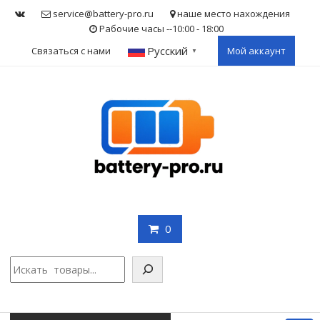
Skip
service@battery-pro.ru
наше место нахождения
to
Рабочие часы --10:00 - 18:00
content
Русский
Связаться с нами
Мой аккаунт
▼
0
Поис