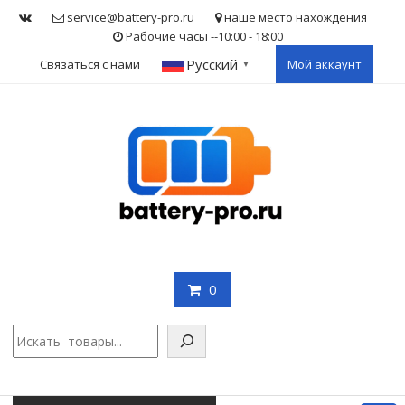
Skip
service@battery-pro.ru
наше место нахождения
to
Рабочие часы --10:00 - 18:00
content
Русский
Связаться с нами
Мой аккаунт
▼
0
Поис