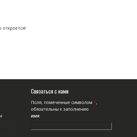
о откроется!
Связаться с нами
Поля, помеченные символом
*
,
обязательны к заполнению
ы
имя