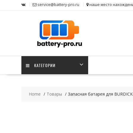
Skip
service@battery-pro.ru
наше место нахожден
to
content
КАТЕГОРИИ
Home
Товары
Запасная батарея для BURDICK EK