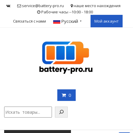
Skip
service@battery-pro.ru
наше место нахождения
to
Рабочие часы --10:00 - 18:00
content
Русский
Связаться с нами
Мой аккаунт
▼
0
Поис