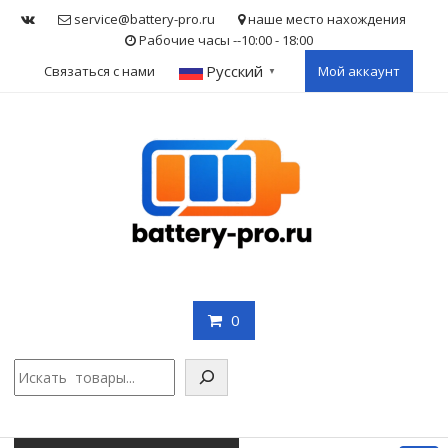
Skip
service@battery-pro.ru
наше место нахождения
to
Рабочие часы --10:00 - 18:00
content
Русский
Связаться с нами
Мой аккаунт
▼
0
Поис