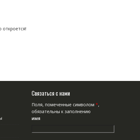
о откроется!
Связаться с нами
Поля, помеченные символом
*
,
обязательны к заполнению
ы
имя